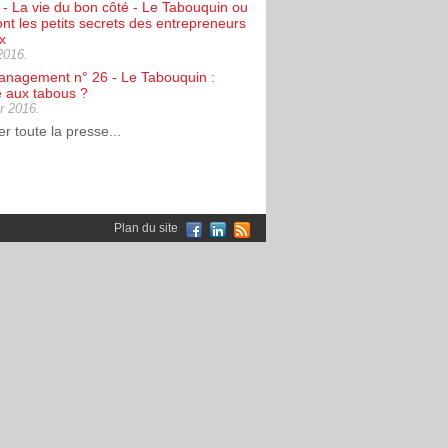
é - La vie du bon côté - Le Tabouquin ou
ont les petits secrets des entrepreneurs
x
 2016.
Management n° 26 - Le Tabouquin :
e aux tabous ?
er 2016.
r toute la presse...
Plan du site