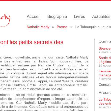
Accueil
Biographie
Livres
Actualités
Nathalie Marly
»
Presse
»
Le Tabouquin ou quels 
nt les petits secrets des
Derniè
Séance 
1 mars 
ière, nouvelliste, ancienne journaliste, Nathalie Marly
Sortie 
on des entreprises familiales. Son nouveau livre, Le
Légitim
entifique réalisée par Nathalie Crutzen autour de la
19 nove
ises familiales, est un objet littéraire difficile à cerner.
Femme a
me un colloque durant lequel elle interviewe sur scène
manage
ter l’étude intitulée «Les tabous intergénérationnels
3 septe
ccèdent ainsi, photos à l’appui, Laurent Weerts, créateur
Consulte
, Nathalie Crutzen, Émile Lepot, un entrepreneur familial,
t Vermeer, un administrateur de société.
Press
 mèche –, ne se réduit pas aux actes de ce séminaire,
tion de compétences, d’argent, d’image paternelle, de
Le Tabo
 extenso. Car Nathalie Marly n’oublie pas, d’une part,
des ent
u’elle a de l’humour. Ces débats sont ainsi entrecoupés de
18 avril
éfinit comme «la dame au sac qui caquette» (allusion au