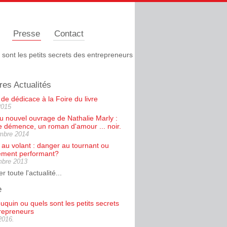
Presse
Contact
sont les petits secrets des entrepreneurs
res Actualités
de dédicace à la Foire du livre
2015
du nouvel ouvrage de Nathalie Marly :
e démence, un roman d'amour ... noir.
mbre 2014
u volant : danger au tournant ou
ment performant?
mbre 2013
r toute l'actualité...
e
uquin ou quels sont les petits secrets
repreneurs
 2016.