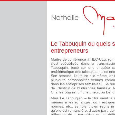
Le Tabouquin ou quels so
entrepreneurs
Maître de conférence à HEC-ULg, romanc
s’est spécialisée dans la transmissi
Tabouquin, basé sur une enquête sci
problématique des tabous dans les entrepr
Son héroïne, l’auteure elle-même, ani
plusieurs personnalités venues commen
dans les entreprises familiales». Se su
de L’Institut de l’Entreprise familiale
Charles Stasse, un chercheur, ou Benoî
Mais Le Tabouquin – le titre vend la
mêmes si les échanges, où il est ques
normes, etc., semblent bien repris in
qu’elle est romancière, d’autre part, q
réflexions de la narratrice, qui se d