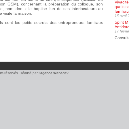
Vivacit
 son GSM), concernant la préparation du colloque, son
quels s
 nom dont elle baptise l’un de ses interlocuteurs au
familiau
e visite la maison.
18 avril
Spirit 
s sont les petits secrets des entrepreneurs familiaux
Antidot
17 févri
Consulte
oits réservés. Réalisé par
l'agence Webadev
.