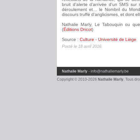
bruit d’alerte d’arrivée d’un SMS sur
déroulement et… le Nombril du Monde,
discours truffé d’anglicismes, et dont ell
Nathalie Marly, Le Tabouquin ou quel
(
Éditions Dricot
)
Source :
Culture - Université de Liège
Posté le 18 avril 2016.
Nathalie Marly
-
info@nathaliemarly.be
Copyright © 2010-2026
Nathalie Marly
. Tous dr